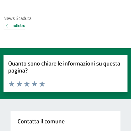
News Scaduta
Indietro
Quanto sono chiare le informazioni su questa
pagina?
Valuta da 1 a 5 stelle la pagina
Valuta 1 stelle su 5
Valuta 2 stelle su 5
Valuta 3 stelle su 5
Valuta 4 stelle su 5
Valuta 5 stelle su 5
Contatta il comune