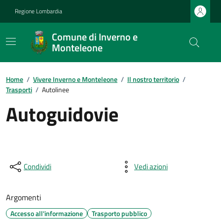
Regione Lombardia
Comune di Inverno e
Monteleone
Home
/
Vivere Inverno e Monteleone
/
Il nostro territorio
/
Trasporti
/
Autolinee
Autoguidovie
Condividi
Vedi azioni
Argomenti
Accesso all'informazione
Trasporto pubblico