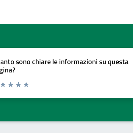
anto sono chiare le informazioni su questa
gina?
a da 1 a 5 stelle la pagina
ta 1 stelle su 5
Valuta 2 stelle su 5
Valuta 3 stelle su 5
Valuta 4 stelle su 5
Valuta 5 stelle su 5