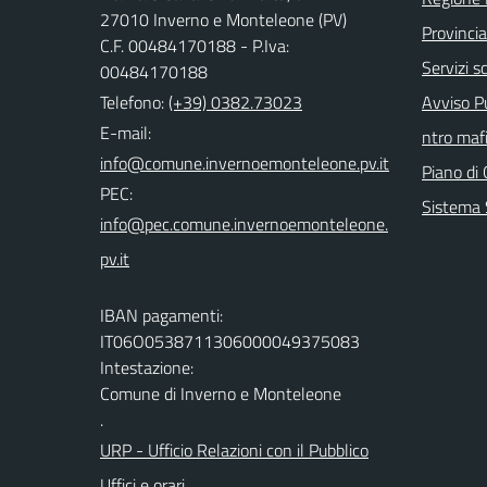
27010 Inverno e Monteleone (PV)
Provincia
C.F. 00484170188 - P.Iva:
Servizi sc
00484170188
Telefono:
(+39) 0382.73023
Avviso Pu
E-mail:
ntro mafi
Piano di 
PEC:
Sistema 
IBAN pagamenti:
IT06O0538711306000049375083
Intestazione:
Comune di Inverno e Monteleone
.
URP - Ufficio Relazioni con il Pubblico
Uffici e orari