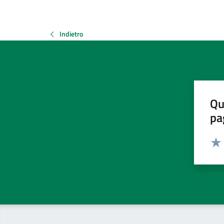
Indietro
Qu
pa
Valut
Valu