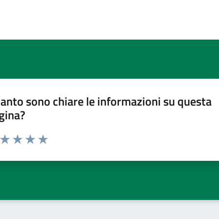
anto sono chiare le informazioni su questa
gina?
a da 1 a 5 stelle la pagina
ta 1 stelle su 5
Valuta 2 stelle su 5
Valuta 3 stelle su 5
Valuta 4 stelle su 5
Valuta 5 stelle su 5