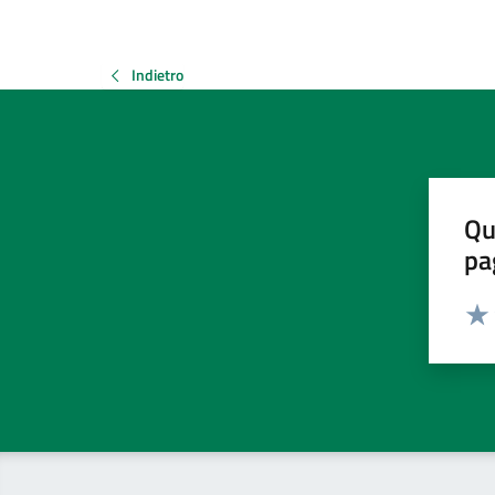
Indietro
Qu
pa
Valut
Valu