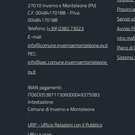
27010 Inverno e Monteleone (PV)
Provincia
C.F. 00484170188 - P.Iva:
Servizi sc
00484170188
Telefono:
(+39) 0382.73023
Avviso Pu
E-mail:
ntro mafi
Piano di 
PEC:
Sistema 
IBAN pagamenti:
IT06O0538711306000049375083
Intestazione:
Comune di Inverno e Monteleone
.
URP - Ufficio Relazioni con il Pubblico
Uffici e orari