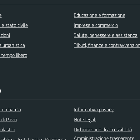
e
Educazione e formazione
e stato civile
Imprese e commercio
zioni
Salute, benessere e assistenza
 urbanistica
Tributi, finanze e contravvenzion
e tempo libero
I
Lombardia
Informativa privacy
 di Pavia
Note legali
olastici
Dichiarazione di accessibilità
Amministrazione trasparente
bblico - Enti Locali e Regioni co