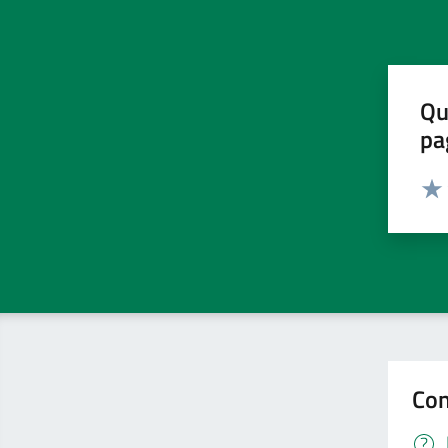
Qu
pa
Valut
Valu
Con