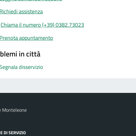
Richiedi assistenza
Chiama il numero (+39) 0382.73023
Prenota appuntamento
blemi in città
Segnala disservizio
e Monteleone
E DI SERVIZIO