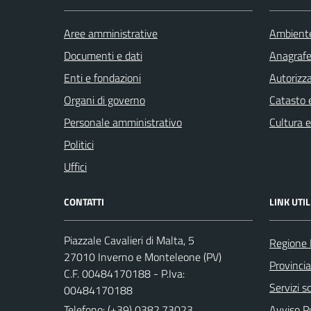
Aree amministrative
Ambient
Documenti e dati
Anagrafe 
Enti e fondazioni
Autorizza
Organi di governo
Catasto e
Personale amministrativo
Cultura 
Politici
Uffici
CONTATTI
LINK UTIL
Piazzale Cavalieri di Malta, 5
Regione 
27010 Inverno e Monteleone (PV)
Provincia
C.F. 00484170188 - P.Iva:
Servizi sc
00484170188
Telefono:
(+39) 0382.73023
Avviso Pu