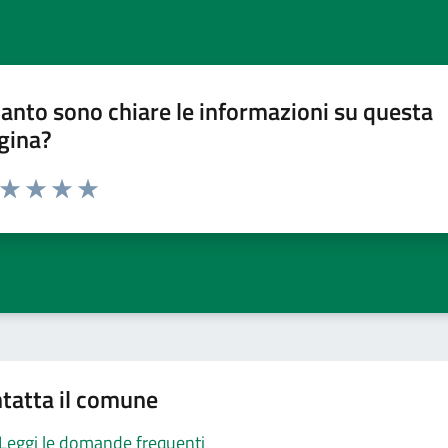
anto sono chiare le informazioni su questa
gina?
a da 1 a 5 stelle la pagina
ta 1 stelle su 5
Valuta 2 stelle su 5
Valuta 3 stelle su 5
Valuta 4 stelle su 5
Valuta 5 stelle su 5
tatta il comune
Leggi le domande frequenti