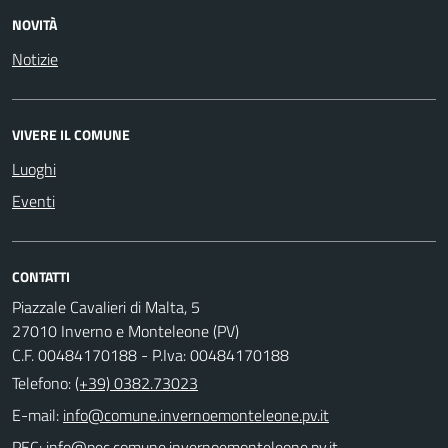
NOVITÀ
Notizie
VIVERE IL COMUNE
Luoghi
Eventi
CONTATTI
Piazzale Cavalieri di Malta, 5
27010 Inverno e Monteleone (PV)
C.F. 00484170188 - P.Iva: 00484170188
Telefono:
(+39) 0382.73023
E-mail:
PEC: