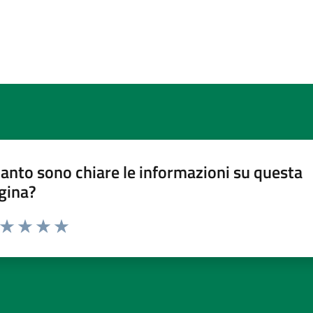
anto sono chiare le informazioni su questa
gina?
a da 1 a 5 stelle la pagina
ta 1 stelle su 5
Valuta 2 stelle su 5
Valuta 3 stelle su 5
Valuta 4 stelle su 5
Valuta 5 stelle su 5