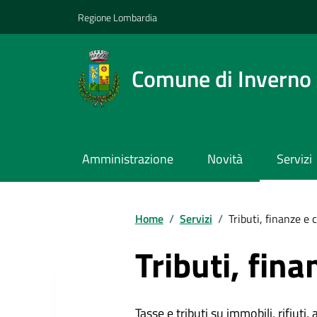
Regione Lombardia
Comune di Inverno
Amministrazione
Novità
Servizi
Home
/
Servizi
/
Tributi, finanze e
Tributi, fin
Tasse e tributi su immobili, rifiuti, 