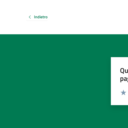
Indietro
Qu
pa
Valut
Valu