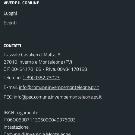
VIVERE IL COMUNE
Luoghi
Eventi
CONTATTI
Piazzale Cavalieri di Malta, 5
27010 Inverno e Monteleone (PV)
C.F. 00484170188 - P.Iva: 00484170188
Telefono:
(+39) 0382.73023
E-mail:
PEC:
IBAN pagamenti:
IT06O0538711306000049375083
Intestazione:
Comune di Inverno e Monteleone