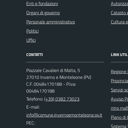
Enti e fondazioni
Autorizza
Organi di governo
Catasto e
Personale amministrativo
Cultura 
Politici
Uffici
CONTATTI
LINK UTIL
Piazzale Cavalieri di Malta, 5
Regione 
27010 Inverno e Monteleone (PV)
Provincia
C.F. 00484170188 - P.Iva:
Servizi sc
00484170188
Telefono:
(+39) 0382.73023
Avviso Pu
E-mail:
ntro mafi
Piano di 
PEC:
Sistema 