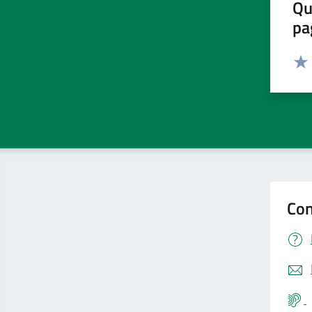
Qu
pa
Valut
Valu
Con