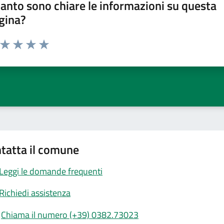
anto sono chiare le informazioni su questa
gina?
a da 1 a 5 stelle la pagina
ta 1 stelle su 5
Valuta 2 stelle su 5
Valuta 3 stelle su 5
Valuta 4 stelle su 5
Valuta 5 stelle su 5
tatta il comune
Leggi le domande frequenti
Richiedi assistenza
Chiama il numero (+39) 0382.73023