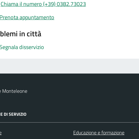
Chiama il numero (+39) 0382.73023
Prenota appuntamento
blemi in città
Segnala disservizio
e Monteleone
E DI SERVIZIO
e
Educazione e formazione