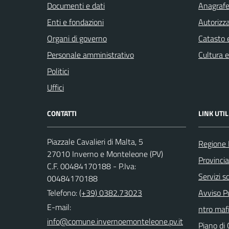
Documenti e dati
Anagrafe 
Enti e fondazioni
Autorizza
Organi di governo
Catasto e
Personale amministrativo
Cultura 
Politici
Uffici
CONTATTI
LINK UTIL
Piazzale Cavalieri di Malta, 5
Regione 
27010 Inverno e Monteleone (PV)
Provincia
C.F. 00484170188 - P.Iva:
Servizi sc
00484170188
Telefono:
(+39) 0382.73023
Avviso Pu
E-mail:
ntro mafi
Piano di 