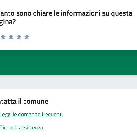
anto sono chiare le informazioni su questa
gina?
a da 1 a 5 stelle la pagina
ta 1 stelle su 5
Valuta 2 stelle su 5
Valuta 3 stelle su 5
Valuta 4 stelle su 5
Valuta 5 stelle su 5
tatta il comune
Leggi le domande frequenti
Richiedi assistenza