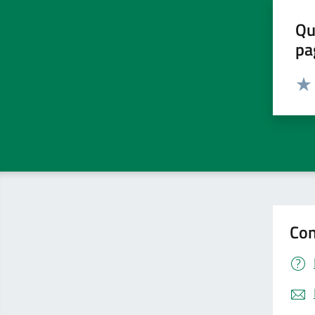
Qu
pa
Valut
Valu
Con