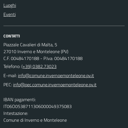
Luoghi
Eventi
CONTATTI
Piazzale Cavalieri di Malta, 5
27010 Inverno e Monteleone (PV)
C.F. 00484170188 - P.Iva: 00484170188
Telefono:
(+39) 0382.73023
E-mail:
PEC:
IBAN pagamenti:
IT06O0538711306000049375083
Intestazione:
Comune di Inverno e Monteleone
.