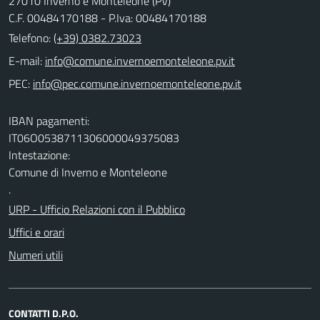
27010 Inverno e Monteleone (PV)
C.F. 00484170188 - P.Iva: 00484170188
Telefono:
(+39) 0382.73023
E-mail:
PEC:
IBAN pagamenti:
IT06O0538711306000049375083
Intestazione:
Comune di Inverno e Monteleone
.
URP - Ufficio Relazioni con il Pubblico
Uffici e orari
Numeri utili
CONTATTI D.P.O.