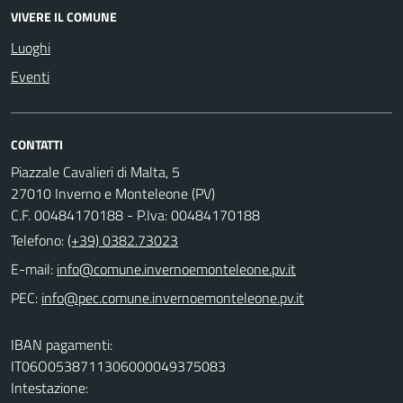
VIVERE IL COMUNE
Luoghi
Eventi
CONTATTI
Piazzale Cavalieri di Malta, 5
27010 Inverno e Monteleone (PV)
C.F. 00484170188 - P.Iva: 00484170188
Telefono:
(+39) 0382.73023
E-mail:
PEC:
IBAN pagamenti:
IT06O0538711306000049375083
Intestazione: