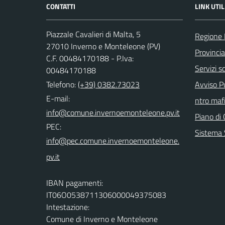
CONTATTI
LINK UTIL
Piazzale Cavalieri di Malta, 5
Regione 
27010 Inverno e Monteleone (PV)
Provincia
C.F. 00484170188 - P.Iva:
Servizi sc
00484170188
Telefono:
(+39) 0382.73023
Avviso Pu
E-mail:
ntro mafi
Piano di 
PEC:
Sistema 
IBAN pagamenti:
IT06O0538711306000049375083
Intestazione:
Comune di Inverno e Monteleone