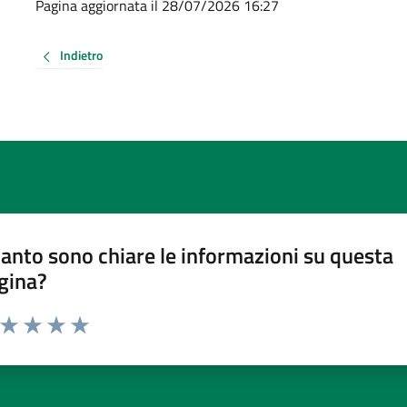
Pagina aggiornata il 28/07/2026 16:27
Indietro
anto sono chiare le informazioni su questa
gina?
a da 1 a 5 stelle la pagina
ta 1 stelle su 5
Valuta 2 stelle su 5
Valuta 3 stelle su 5
Valuta 4 stelle su 5
Valuta 5 stelle su 5