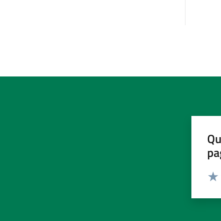
Qu
pa
Valut
Valu