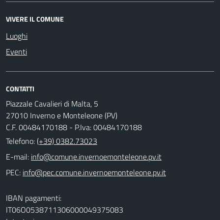
VIVERE IL COMUNE
Luoghi
Eventi
CONTATTI
Piazzale Cavalieri di Malta, 5
27010 Inverno e Monteleone (PV)
C.F. 00484170188 - P.Iva: 00484170188
Telefono:
(+39) 0382.73023
E-mail:
PEC:
IBAN pagamenti:
IT06O0538711306000049375083