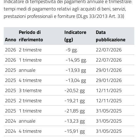
Indicatore di tempestività dei pagamenti annuale e trimestrale:
tempi medi di pagamento relativi agli acquisti di beni, servizi,
prestazioni professionali e forniture (DLgs 33/2013 Art. 33)
Periodo di
Indicatore
Data
Anno
riferimento
(gg)
pubblicazione
2026
2 trimestre
-9 gg.
22/07/2026
2026
1 trimestre
-14,95 gg.
22/07/2026
2025
annuale
-13,93 gg
29/01/2026
2025
4 trimestre
-13,04 gg
29/01/2026
2025
3 triemstre
-20,52 gg
12/11/2025
2025
2 trimestre
-19,21 gg
12/11/2025
2025
1 trimestre
-21,85 gg
31/05/2025
2024
annuale
-13,23 gg
31/05/2025
2024
4 trimestre
-15,91 gg
31/05/2025