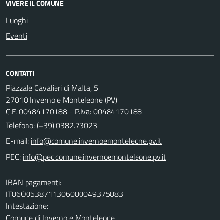
VIVERE IL COMUNE
Luoghi
Eventi
CONTATTI
Piazzale Cavalieri di Malta, 5
27010 Inverno e Monteleone (PV)
C.F. 00484170188 - P.Iva: 00484170188
Telefono:
(+39) 0382.73023
E-mail:
PEC:
IBAN pagamenti:
IT06O0538711306000049375083
Intestazione:
Comune di Inverno e Monteleone