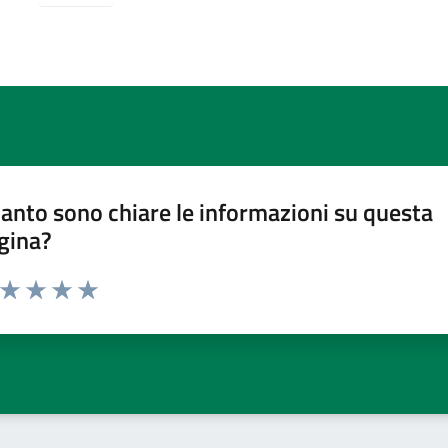
anto sono chiare le informazioni su questa
gina?
a da 1 a 5 stelle la pagina
ta 1 stelle su 5
Valuta 2 stelle su 5
Valuta 3 stelle su 5
Valuta 4 stelle su 5
Valuta 5 stelle su 5