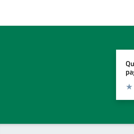
Qu
pa
Valut
Valu