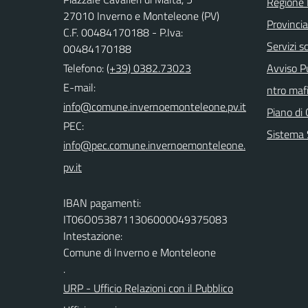
Regione 
27010 Inverno e Monteleone (PV)
Provincia
C.F. 00484170188 - P.Iva:
Servizi sc
00484170188
Telefono:
(+39) 0382.73023
Avviso Pu
E-mail:
ntro mafi
Piano di 
PEC:
Sistema 
IBAN pagamenti:
IT06O0538711306000049375083
Intestazione:
Comune di Inverno e Monteleone
.
URP - Ufficio Relazioni con il Pubblico