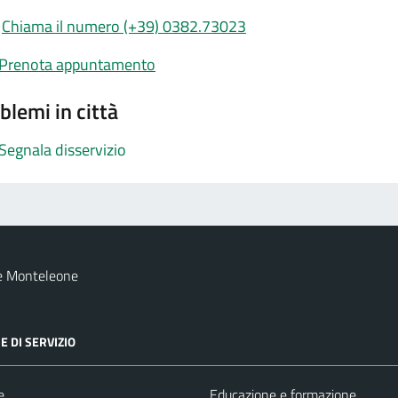
Chiama il numero (+39) 0382.73023
Prenota appuntamento
blemi in città
Segnala disservizio
e Monteleone
E DI SERVIZIO
e
Educazione e formazione