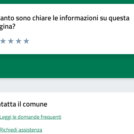
anto sono chiare le informazioni su questa
gina?
a da 1 a 5 stelle la pagina
ta 1 stelle su 5
Valuta 2 stelle su 5
Valuta 3 stelle su 5
Valuta 4 stelle su 5
Valuta 5 stelle su 5
tatta il comune
Leggi le domande frequenti
Richiedi assistenza