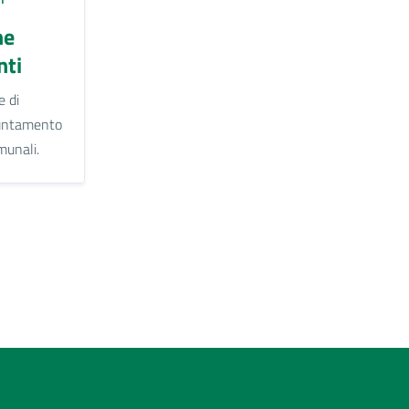
ne
ti
e di
untamento
omunali.