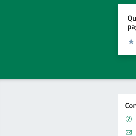
Qu
pa
Valut
Valu
Con