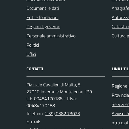
Documenti e dati
Anagrafe 
Enti e fondazioni
Autorizza
Organi di governo
Catasto e
Personale amministrativo
Cultura 
Politici
Uffici
CONTATTI
LINK UTIL
Piazzale Cavalieri di Malta, 5
Regione 
27010 Inverno e Monteleone (PV)
Provincia
C.F. 00484170188 - P.Iva:
Servizi sc
00484170188
Telefono:
(+39) 0382.73023
Avviso Pu
E-mail:
ntro mafi